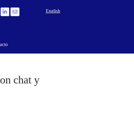
Seleccione su idioma
English
acto
on chat y