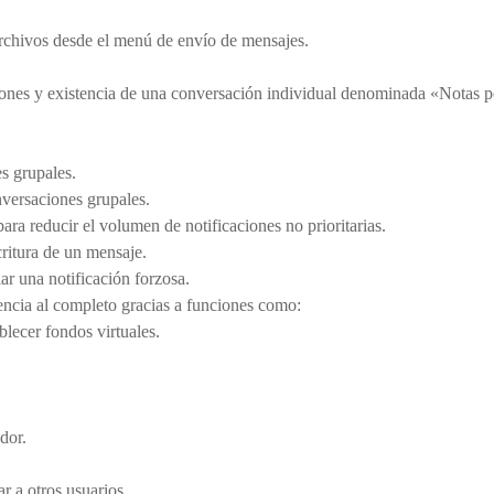
 archivos desde el menú de envío de mensajes.
ones y existencia de una conversación individual denominada «Notas pe
s grupales.
versaciones grupales.
ara reducir el volumen de notificaciones no prioritarias.
critura de un mensaje.
r una notificación forzosa.
encia al completo gracias a funciones como:
blecer fondos virtuales.
dor.
r a otros usuarios.