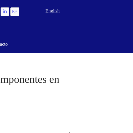
Seleccione su idioma
English
acto
componentes en